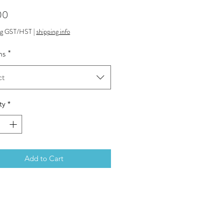
Price
00
ng GST/HST
|
shipping info
ns
*
ct
ty
*
Add to Cart