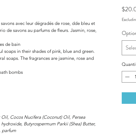
$20.
Excludi
s savons avec leur dégradés de rose, dde bleu et
rio de savons au parfums de fleurs. Jasmin, rose,
Optio
es de bain
Sele
ul soaps in their shades of pink, blue and green.
ral soaps. The fragrances are jasmine, rose and
Quanti
 bath bombs
 Oil, Cocos Nucifera (Coconut) Oil, Persea
hydroxide, Butyrospermum Parkii (Shea) Butter,
 parfum