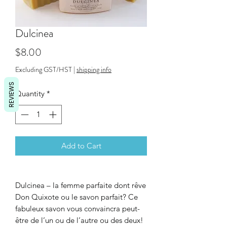
Dulcinea
Price
$8.00
Excluding GST/HST
|
shipping info
REVIEWS
Quantity
*
Add to Cart
Dulcinea – la femme parfaite dont rêve
Don Quixote ou le savon parfait? Ce
fabuleux savon vous convaincra peut-
être de l’un ou de l’autre ou des deux!