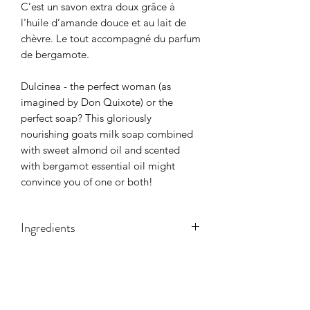
C’est un savon extra doux grâce à
l'huile d’amande douce et au lait de
chèvre. Le tout accompagné du parfum
de bergamote.
Dulcinea - the perfect woman (as
imagined by Don Quixote) or the
perfect soap? This gloriously
nourishing goats milk soap combined
with sweet almond oil and scented
with bergamot essential oil might
convince you of one or both!
Ingredients
Goats milk, Olea Europaea (Olive)
poids
Fruit Oil, Cocos Nucifera (Coconut)
Oil, Persea Gratissima (Avocado) Oil,
110g
Sodium hydroxide, Ricinus Communis