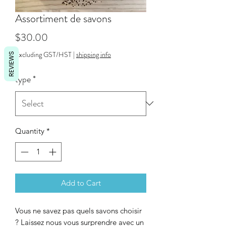
Assortiment de savons
Price
$30.00
Excluding GST/HST
|
shipping info
REVIEWS
type
*
Quantity
*
Add to Cart
Vous ne savez pas quels savons choisir
? Laissez nous vous surprendre avec un