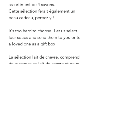
assortiment de 4 savons.
Cette sélection ferait également un
beau cadeau, pensez-y !
It's too hard to choose! Let us select
four soaps and send them to you or to
a loved one as a gift box
La sélection lait de chevre, comprend
deux savons au lait de chevre et deux
sans
©2021 by La Danse Des Savons. Proudly created with
Wix.com